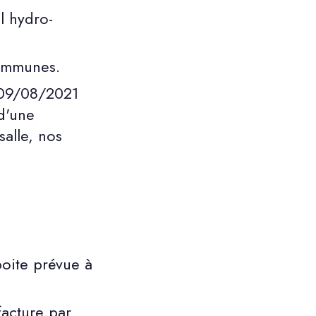
l hydro-
communes.
u 09/08/2021
d'une
alle, nos
boite prévue à
facture par