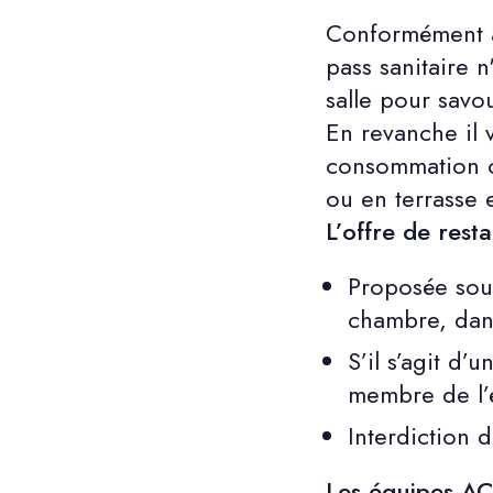
Conformément a
pass sanitaire 
salle pour savou
En revanche il
consommation ou
ou en terrasse e
L’offre de rest
Proposée sou
chambre, dans
S’il s’agit d
membre de l’é
Interdiction
Les équipes AC