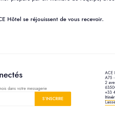
E Hôtel se réjouissent de vous recevoir.
nectés
ACE H
A75 -
2 ave
63500
 mois dans votre messagerie
+33 4
Itiné
S’INSCRIRE
Laisse