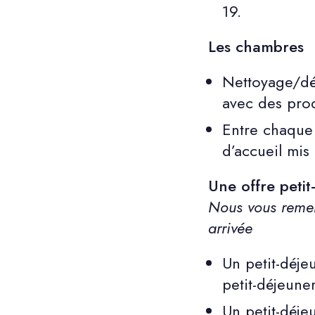
19.
Les chambres
Nettoyage/dés
avec des prod
Entre chaque 
d’accueil mis 
Une offre petit
Nous vous remer
arrivée
Un petit-déje
petit-déjeune
Un petit-déje