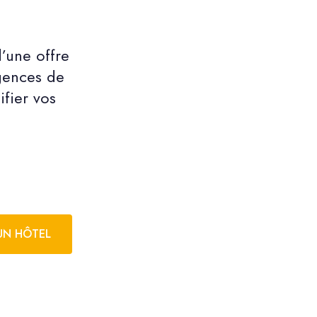
’une offre
igences de
fier vos
UN HÔTEL